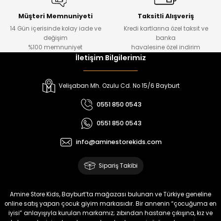
Tivon Kız Çocuk 3’lü Takım
Lorin Kız Çocuk 3’lü Takım
Yeni
Yeni
Müşteri Memnuniyeti
Taksitli Alışveriş
14 Gün içerisinde kolay iade ve
Kredi kartlarına özel taksit ve
₺ 2.750
₺ 900
değişim
banka
₺ 2.340
₺ 750
%100 memnuniyet
havalesine özel indirim
İletişim Bilgilerimiz
%22
%17
Oven Kız Çocuk 2’li Takım
Viren Kız Çocuk Deri Etekli Takım
Velişaban Mh. Ozulu Cd. No 15/6 Bayburt
Yeni
Yeni
0551 850 0543
₺ 450
₺ 800
0551 850 0543
₺ 350
₺ 665
info@aminestorekids.com
%17
%18
Melin Kız Çocuk 2’li Takım
Bella Kız Çocuk 2’li Jile Elbise
Sipariş Takibi
Yeni
Yeni
₺ 1.150
₺ 2.200
Amine Store Kids, Bayburt’ta mağazası bulunan ve Türkiye geneline
₺ 950
₺ 1.800
online satış yapan çocuk giyim markasıdır. Bir annenin “çocuğuma en
iyisi” anlayışıyla kurulan markamız; zıbından hastane çıkışına, kız ve