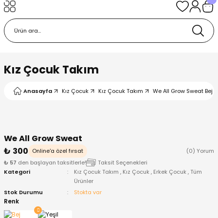
Geri Dön
Geri Dön
Geri Dön
Geri Dön
Geri Dön
k
k
 Ürünleri
iye
 Çorap
iye
tkı, Bere ve Eldiven
Kız Çocuk Takım
dy
 Gömlek
sesuarları
Battaniye
Anasayfa
Kız Çocuk
Kız Çocuk Takım
We All Grow Sweat Bej -
orap
ç Giyim
ı, Bere ve Eldiven
Body
We All Grow Sweat
ise
Kazak
ttaniye
ıtçıtlı Body
₺ 300
Online'a özel fırsat
(0) Yorum
₺ 57
den başlayan taksitlerle!
Taksit Seçenekleri
k
Mont
dy
Çorap ve Patik
Kategori
Kız Çocuk Takım
,
Kız Çocuk
,
Erkek Çocuk
,
Tüm
Ürünler
ömlek
Pantolon
ıtlı Body
astane Çıkışı ve Zıbın Seti
Stok Durumu
Stokta var
Renk
Giyim
Pijama Takımı
rap ve Patik
Pantolon