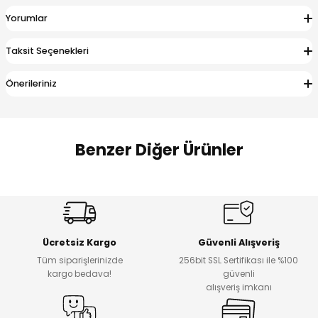
 Alt
lum
Yorumlar
ka ve Taç
Taksit Seçenekleri
Önerileriniz
lum
lek
Benzer Diğer Ürünler
%14
%20
Puba Unisex Kot 3’lü Takım
Urban Kız Çocuk Süveterli Tunik Gömlek
Yeni
Yeni
Ücretsiz Kargo
Güvenli Alışveriş
₺ 1.800
₺ 1.000
Tüm siparişlerinizde
256bit SSL Sertifikası ile %100
₺ 1.550
₺ 800
kargo bedava!
güvenli
alışveriş imkanı
%15
%17