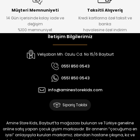
Tivon Kız Çocuk 3’lü Takım
Lorin Kız Çocuk 3’lü Takım
Yeni
Yeni
Müşteri Memnuniyeti
Taksitli Alışveriş
14 Gün içerisinde kolay iade ve
Kredi kartlarına özel taksit ve
₺ 2.750
₺ 900
değişim
banka
₺ 2.340
₺ 750
%100 memnuniyet
havalesine özel indirim
İletişim Bilgilerimiz
%22
%17
Oven Kız Çocuk 2’li Takım
Viren Kız Çocuk Deri Etekli Takım
Velişaban Mh. Ozulu Cd. No 15/6 Bayburt
Yeni
Yeni
0551 850 0543
₺ 450
₺ 800
0551 850 0543
₺ 350
₺ 665
info@aminestorekids.com
%17
%18
Melin Kız Çocuk 2’li Takım
Bella Kız Çocuk 2’li Jile Elbise
Sipariş Takibi
Yeni
Yeni
₺ 1.150
₺ 2.200
Amine Store Kids, Bayburt’ta mağazası bulunan ve Türkiye geneline
₺ 950
₺ 1.800
online satış yapan çocuk giyim markasıdır. Bir annenin “çocuğuma en
iyisi” anlayışıyla kurulan markamız; zıbından hastane çıkışına, kız ve