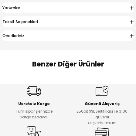
 Alt
lum
Yorumlar
ka ve Taç
Taksit Seçenekleri
Önerileriniz
lum
lek
Benzer Diğer Ürünler
%14
%20
Puba Unisex Kot 3’lü Takım
Urban Kız Çocuk Süveterli Tunik Gömlek
Yeni
Yeni
Ücretsiz Kargo
Güvenli Alışveriş
₺ 1.800
₺ 1.000
Tüm siparişlerinizde
256bit SSL Sertifikası ile %100
₺ 1.550
₺ 800
kargo bedava!
güvenli
alışveriş imkanı
%15
%17