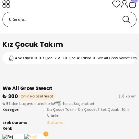
Geri Dön
Geri Dön
Geri Dön
Geri Dön
Geri Dön
k
k
 Ürünleri
iye
 Çorap
iye
tkı, Bere ve Eldiven
Kız Çocuk Takım
dy
 Gömlek
sesuarları
Battaniye
Anasayfa
Kız Çocuk
Kız Çocuk Takım
We All Grow Sweat Yeşil
orap
ç Giyim
ı, Bere ve Eldiven
Body
We All Grow Sweat
ise
Kazak
ttaniye
ıtçıtlı Body
₺ 300
Online'a özel fırsat
(0) Yorum
₺ 57
den başlayan taksitlerle!
Taksit Seçenekleri
k
Mont
dy
Çorap ve Patik
Kategori
Kız Çocuk Takım
,
Kız Çocuk
,
Erkek Çocuk
,
Tüm
Ürünler
ömlek
Pantolon
ıtlı Body
astane Çıkışı ve Zıbın Seti
Stok Durumu
Stokta var
Renk
Giyim
Pijama Takımı
rap ve Patik
Pantolon